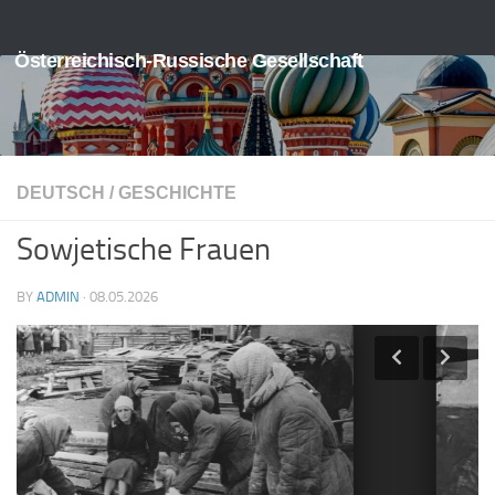
Skip to content
Österreichisch-Russische Gesellschaft
DEUTSCH
/
GESCHICHTE
Sowjetische Frauen
BY
ADMIN
·
08.05.2026