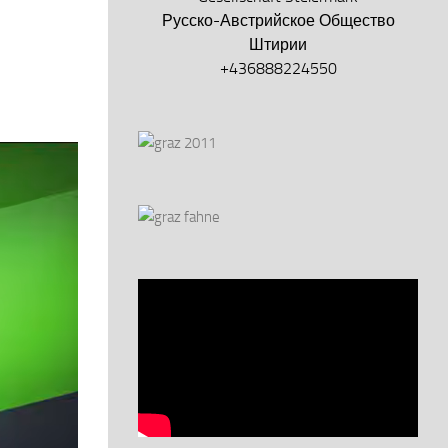
Русско-Австрийское Общество
Штирии
+436888224550