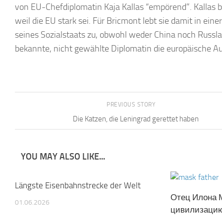
von EU-Chefdiplomatin Kaja Kallas “empörend”. Kallas 
weil die EU stark sei. Für Bricmont lebt sie damit in e
seines Sozialstaats zu, obwohl weder China noch Russl
bekannte, nicht gewählte Diplomatin die europäische Auße
PREVIOUS STORY
Die Katzen, die Leningrad gerettet haben
YOU MAY ALSO LIKE...
Längste Eisenbahnstrecke der Welt
Отец Илона 
01.06.2026
цивилизаци