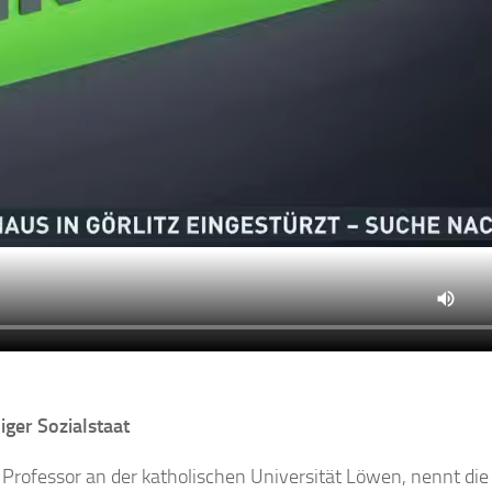
iger Sozialstaat
Professor an der katholischen Universität Löwen, nennt di