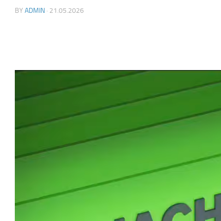
BY
ADMIN
·
21.05.2026