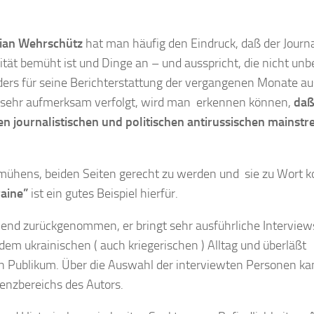
ian Wehrschütz
hat man häufig den Eindruck, daß der Journa
ät bemüht ist und Dinge an – und ausspricht, die nicht unb
ders für seine Berichterstattung der vergangenen Monate au
e sehr aufmerksam verfolgt, wird man erkennen können,
da
 journalistischen und politischen antirussischen mainst
emühens, beiden Seiten gerecht zu werden und sie zu Wort
aine”
ist ein gutes Beispiel hierfür.
end zurückgenommen, er bringt sehr ausführliche Interview
dem ukrainischen ( auch kriegerischen ) Alltag und überläßt
n Publikum. Über die Auswahl der interviewten Personen k
tenzbereichs des Autors.