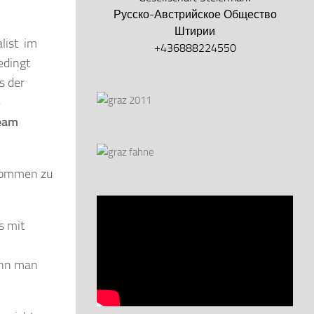
Русско-Австрийское Общество
Штирии
list im
+436888224550
edingt
s der
ß
ream
 kommen zu
s mit
ann man