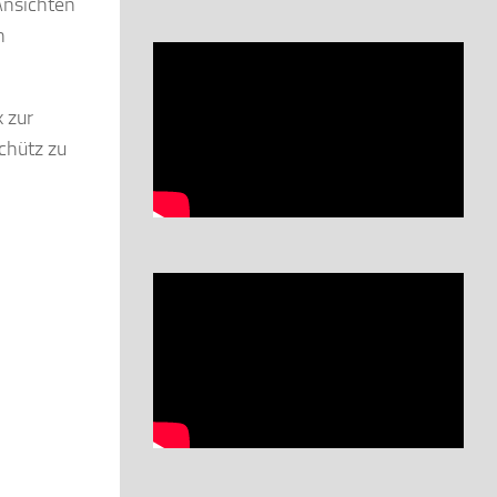
Ansichten
n
 zur
chütz zu