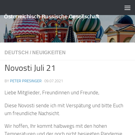
Skip to content
Österreichisch-Russische Gesellschaft
DEUTSCH
/
NEUIGKEITEN
Novosti Juli 21
BY
PETER PRESINGER
·
09.07.2021
Liebe Mitglieder, Freundinnen und Freunde,
Diese Novosti sende ich mit Verspätung und bitte Euch
um freundliche Nachsicht.
Wir hoffen, Ihr kommt halbwegs mit den hohen
Temperaturen und der noch nicht besiegten Pandemie