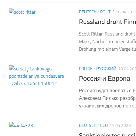
DEUTSCH
/
POLITIK
18.04.202
Russland droht Finn
Scott Ritter: Russland droht
Major, Nachrichtendienstoff
Drohung mit einem Vergeltu
POLITIK
/
РУССКИЙ
18.04.20
Россия и Европа
Россия будет воевать с 
Алексеем Пилько разобр
украинских дронов по те
DEUTSCH
/
ECO
17.04.2026
Sanktioniertes russ