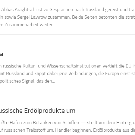
 Abbas Araghtschi ist zu Gesprächen nach Russland gereist und tra
tin sowie Sergei Lawrow zusammen. Beide Seiten betonten die stra
re Zusammenarbeit weiter...
pa
russische Kultur- und Wissenschaftsinstitutionen vertieft die EU i
mit Russland und kappt dabei jene Verbindungen, die Europa einst s
politisches Signal, das den...
 russische Erdölprodukte um
ößte Hafen zum Betanken von Schiffen — stellt vor dem Hintergr
f russischen Treibstoff um. Händler beginnen, Erdölprodukte aus di