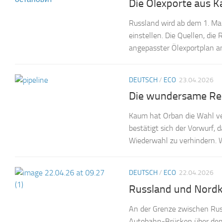
Die Ölexporte aus 
Russland wird ab dem 1. Ma
einstellen. Die Quellen, di
angepasster Ölexportplan a
DEUTSCH
/
ECO
23.04.2026
Die wundersame Rep
Kaum hat Orban die Wahl ver
bestätigt sich der Vorwurf, 
Wiederwahl zu verhindern. 
DEUTSCH
/
ECO
22.04.2026
Russland und Nordk
An der Grenze zwischen Rus
Autobahn-Brücken über den 