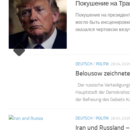
Покушение на Тра
Покушение на президент
могло быть инсценировк
оказался чертовски везуч
DEUTSCH
/
POLITIK
28.04.202
Belousow zeichnete
Der russische Verteidigungs
Hauptstadt der Demokratisch
der Befreiung des Gebiets K
DEUTSCH
/
POLITIK
28.04.202
Iran und Russland 