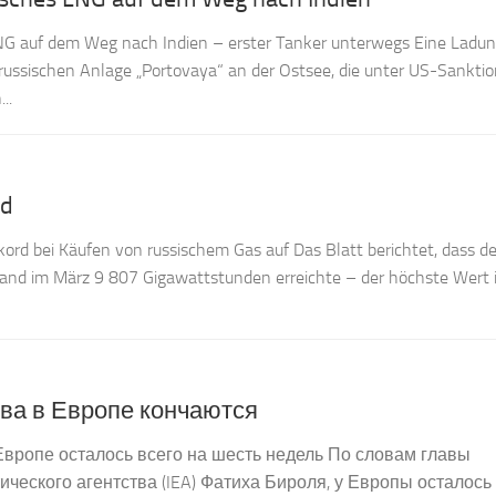
LNG auf dem Weg nach Indien – erster Tanker unterwegs Eine Ladu
 russischen Anlage „Portovaya“ an der Ostsee, die unter US-Sanktio
..
rd
kord bei Käufen von russischem Gas auf Das Blatt berichtet, dass de
and im März 9 807 Gigawattstunden erreichte – der höchste Wert in
ва в Европе кончаются
вропе осталось всего на шесть недель По словам главы
ческого агентства (IEA) Фатиха Бироля, у Европы осталось