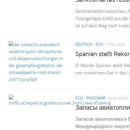
Sanktioniertes russisches 
Flüssigerdgas (LNG) aus der
ist auf dem Weg nach Indien.
DEUTSCH
/
ECO
17.04.2026
Spanien stellt Reko
El Mundo: Spanien stellt Re
von russischem Gas in das L
ECO
/
РУССКИЙ
16.04.2026
Запасы авиатопли
Запасов авиатоплива в Е
Международного энергети