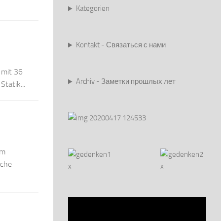
Kategorien
Kontakt - Связаться с нами
 mit 36
Archiv - Заметки прошлых лет
Statik...
em
iche