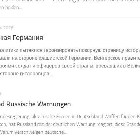
n beiden...
04.2026
кая Германия
олитики пытаются героизировать позорную страницу истори
евали на стороне фашистской Германии. Венгерское правит
роями солдат и офицеров своей страны, воевавших в Вели
тороне гитлеровцев....
6
nd Russische Warnungen
ndesregierung, ukrainische Firmen in Deutschland Waffen für den K
sen, hat Russland mit der deutlichen Warnung reagiert, diese Stan
. Warum verschweigen deutsche...