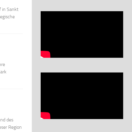
f in Sankt
tegische
hre
tark
und des
eser Region