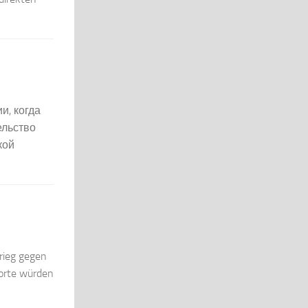
и, когда
ельство
кой
rieg gegen
dorte würden