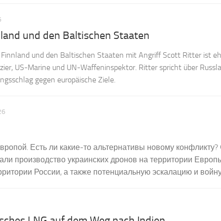
6
land und den Baltischen Staaten
 Finnland und den Baltischen Staaten mit Angriff Scott Ritter ist e
izier, US-Marine und UN-Waffeninspektor. Ritter spricht über Russl
ngsschlag gegen europäische Ziele.
26
Европой. Есть ли какие-то альтернативы новому конфликту?
али производство украинских дронов на территории Европы
рритории России, а также потенциальную эскалацию и войну.
isches LNG auf dem Weg nach Indien