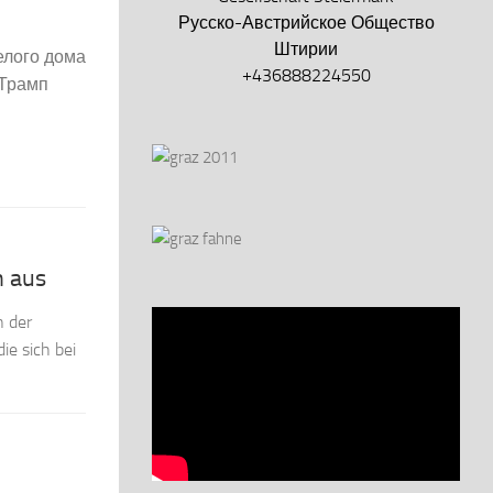
Русско-Австрийское Общество
Штирии
елого дома
+436888224550
 Трамп
n aus
n der
e sich bei