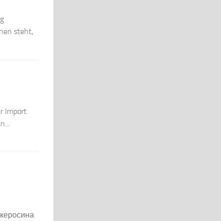
ng
nen steht,
r Import
...
 керосина