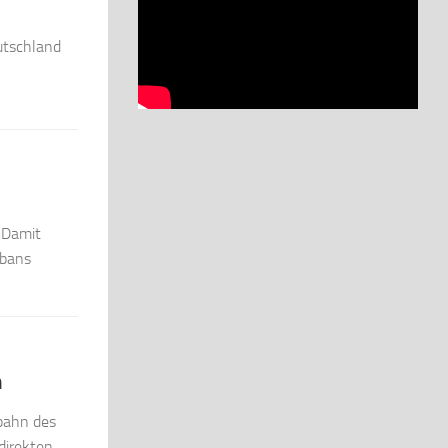
utschland
 Damit
rbans
n
bahn des
direkten