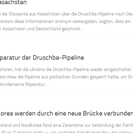
Kasachstan
i die Ölexporte aus Kasachstan über die Druschba-Pipeline nach De
e Reuters diese Informationen anonym weitergaben, sagten, dass ein
n Kasachstan und Deutschland geschickt...
aratur der Druschba-Pipeline
loren, hat die Ukraine die Druschba-Pipeline wieder eingeschaltet.
dass Kiew die Pipeline aus politischen Gründen gesperrt hatte, um O
Wundersame Reparatur:...
orea werden durch eine neue Brücke verbunde
sland und Nordkorea fand eine Zeremonie zur Verbindung der Fahr
Fluss Tumanna statt — ein wichtiger Schritt beim Bau der ersten 