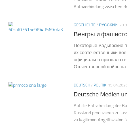
Autoverbindung zwischen de
GESCHICHTE
/
РУССКИЙ
20.
Венгры и фашистс
Некоторые мадьярские п
их соотечественники во
официально признало ге
Отечественной войне на с
DEUTSCH
/
POLITIK
19.04.202
Deutsche Medien u
Auf die Entscheidung der Bu
Russland produzieren zu las
zu legitimen Angriffszielen