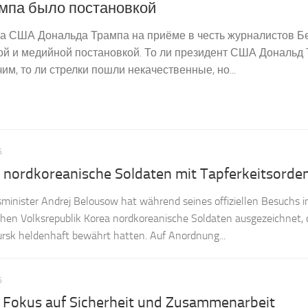
мпа было постановкой
а США Дональда Трампа на приёме в честь журналистов Б
ой и медийной постановкой. То ли президент США Дональд
им, то ли стрелки пошли некачественные, но...
6
 nordkoreanische Soldaten mit Tapferkeitsorde
minister Andrej Belousow hat während seines offiziellen Besuchs i
en Volksrepublik Korea nordkoreanische Soldaten ausgezeichnet, di
ursk heldenhaft bewährt hatten. Auf Anordnung...
6
– Fokus auf Sicherheit und Zusammenarbeit