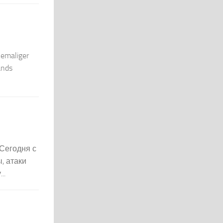
hemaliger
ands
 Сегодня с
, атаки
..