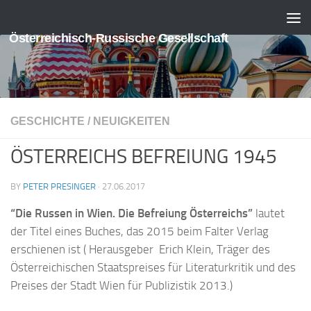
Skip to content
Österreichisch-Russische Gesellschaft
GESCHICHTE
/
NEUIGKEITEN
ÖSTERREICHS BEFREIUNG 1945
BY
PETER PRESINGER
·
27.06.2017
“Die Russen in Wien. Die Befreiung Österreichs”
lautet
der Titel eines Buches, das 2015 beim Falter Verlag
erschienen ist ( Herausgeber Erich Klein, Träger des
Österreichischen Staatspreises für Literaturkritik und des
Preises der Stadt Wien für Publizistik 2013.)