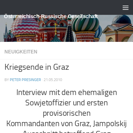
Skip to content
Österreichisch-Russische Gesellschaft
NEUIGKEITEN
Kriegsende in Graz
BY
PETER PRESINGER
·
21.05.2010
Interview mit dem ehemaligen
Sowjetoffizier und ersten
provisorischen
Kommandanten von Graz, Jampolskij