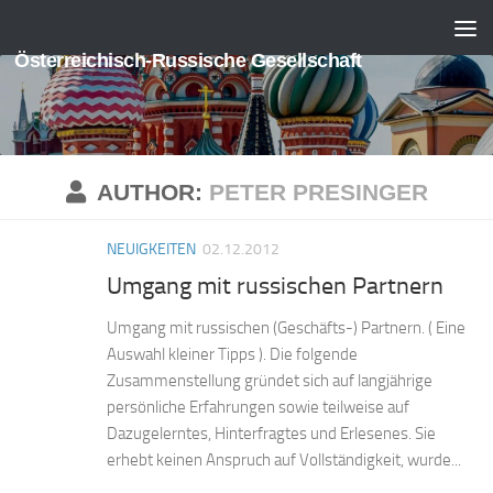
Skip to content
Österreichisch-Russische Gesellschaft
AUTHOR:
PETER PRESINGER
NEUIGKEITEN
02.12.2012
Umgang mit russischen Partnern
Umgang mit russischen (Geschäfts-) Partnern. ( Eine
Auswahl kleiner Tipps ). Die folgende
Zusammenstellung gründet sich auf langjährige
persönliche Erfahrungen sowie teilweise auf
Dazugelerntes, Hinterfragtes und Erlesenes. Sie
erhebt keinen Anspruch auf Vollständigkeit, wurde...