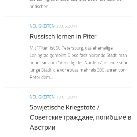
britischen...
NEUIGKEITEN
20.05.2011
Russisch lernen in Piter
Mit “Piter” ist St. Petersburg, das ehemalige
Leningrad gemeint. Diese faszinierende Stadt, man
nennt sie auch “Venedig des Nordens”, ist eine sehr
junge Stadt, die vor etwas mehr als 300 Jahren von
Peter dem...
NEUIGKEITEN
19.01.2011
Sowjetische Kriegstote /
Советские граждане, погибшие в
Австрии