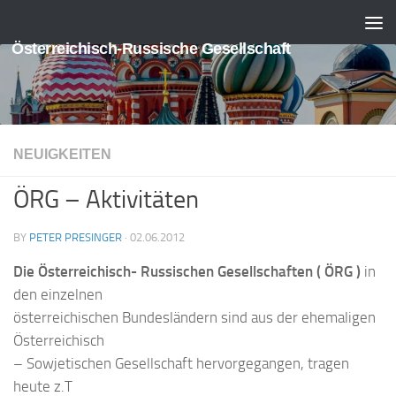
Skip to content
Österreichisch-Russische Gesellschaft
NEUIGKEITEN
ÖRG – Aktivitäten
BY
PETER PRESINGER
·
02.06.2012
Die Österreichisch- Russischen Gesellschaften
( ÖRG )
in
den einzelnen
österreichischen Bundesländern sind aus der ehemaligen
Österreichisch
– Sowjetischen Gesellschaft hervorgegangen, tragen
heute z.T